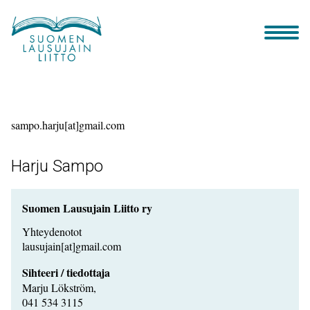
Siirry
sisältöön
sampo.harju[at]gmail.com
Harju Sampo
Suomen Lausujain Liitto ry
Yhteydenotot
lausujain[at]gmail.com
Sihteeri / tiedottaja
Marju Lökström,
041 534 3115