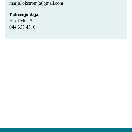
marju.lokstrom[at]gmail.com
Puheenjohtaja
Ella Pyhältö
044 333 4310