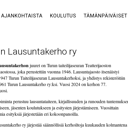
AJANKOHTAISTA
KOULUTUS
TÄMÄNPÄIVÄISET
n Lausuntakerho ry
ausuntakerhon
juuret on Turun taiteilijaseuran Teatterijaoston
aostossa, joka perustettiin vuonna 1946. Lausuntajaosto itsenäistyi
1947 Turun Taiteilijaseuran Lausuntakerhoksi, ja yhdistys rekisteröitiin
961 Turun Lausuntakerho ry:ksi. Vuosi 2024 on kerhon 77.
uosi.
iminta perustuu lausuntataiteen, kirjallisuuden ja runouden tuntemukse
iseen, jäsenten koulutukseen ja esitysten järjestämiseen. Vuosittain
ia esityksiä järjestetään eri kokoonpanoilla.
suntakerho ry järjestää säännöllisiä kerhoiltoja kuukauden kolmantena