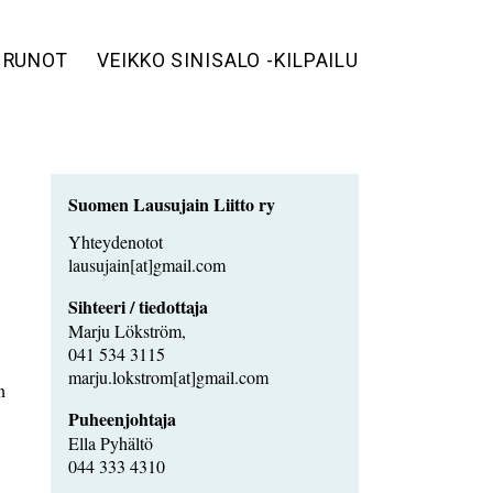
 RUNOT
VEIKKO SINISALO -KILPAILU
Suomen Lausujain Liitto ry
Yhteydenotot
lausujain[at]gmail.com
Sihteeri / tiedottaja
Marju Lökström,
041 534 3115
marju.lokstrom[at]gmail.com
n
Puheenjohtaja
Ella Pyhältö
044 333 4310