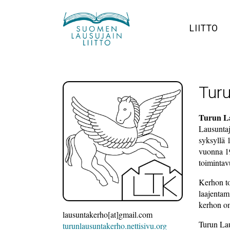
Siirry
sisältöön
LIITTO
Turu
Turun L
Lausuntaj
syksyllä 
vuonna 1
toimintav
Kerhon to
laajentam
kerhon om
lausuntakerho[at]gmail.com
Turun Lau
turunlausuntakerho.nettisivu.org