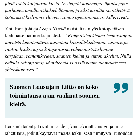
pitää esillä kotimaisia kieliä. Syvimmät tunteemme ilmaisemme
parhaiten omalla äidinkielellämme, ja siksi meidän on pidettävä
kotimaiset kielemme elävinä, sanoo opetusministeri Adlercreutz.
Kotuksen johtaja
Leena Nissilä
muistuttaa myös kotoperäisen
kielimaisemamme laajuudesta:
”Kotimaisten kielten teemavuonna
toivoisin kiinnitettävän huomiota kansalliskieltemme suomen ja
ruotsin lisäksi myös kotoperäisiin vähemmistökieliimme
karjalaan, romanikieleen, saamen kieliin ja viittomakieliin. Niillä
kaikilla rakennetaan identiteettiä ja osallisuutta suomalaisessa
yhteiskunnassa.”
Suomen Lausujain Liitto on koko
toimintansa ajan vaalinut suomen
kieltä.
Lausuntataiteilijat ovat runouden, kaunokirjallisuuden ja runon
lähettiläitä, jotkut käyttävät meistä leikillisesti nimitystä ´runouden