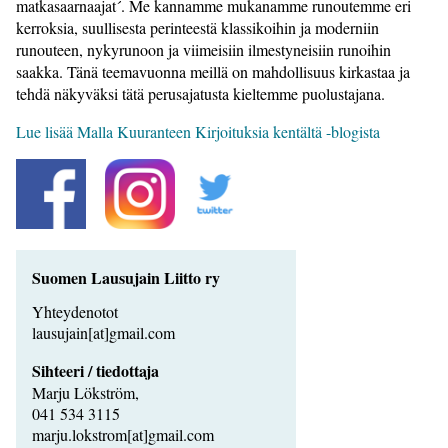
matkasaarnaajat´. Me kannamme mukanamme runoutemme eri
kerroksia, suullisesta perinteestä klassikoihin ja moderniin
runouteen, nykyrunoon ja viimeisiin ilmestyneisiin runoihin
saakka. Tänä teemavuonna meillä on mahdollisuus kirkastaa ja
tehdä näkyväksi tätä perusajatusta kieltemme puolustajana.
Lue lisää Malla Kuuranteen Kirjoituksia kentältä -blogista
Suomen Lausujain Liitto ry
Yhteydenotot
lausujain[at]gmail.com
Sihteeri / tiedottaja
Marju Lökström,
041 534 3115
marju.lokstrom[at]gmail.com