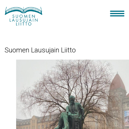
Siirry
sisältöön
Suomen Lausujain Liitto