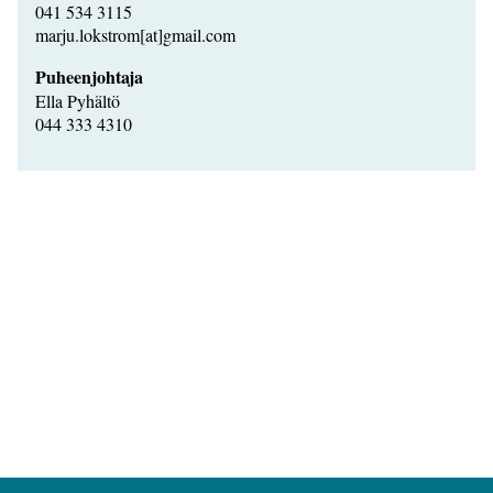
041 534 3115
marju.lokstrom[at]gmail.com
Puheenjohtaja
Ella Pyhältö
044 333 4310