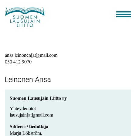
Siirry
sisältöön
ansa.leinonen[at]gmail.com
050 412 9070
Leinonen Ansa
Suomen Lausujain Liitto ry
Yhteydenotot
lausujain[at]gmail.com
Sihteeri / tiedottaja
Marju Lökström,