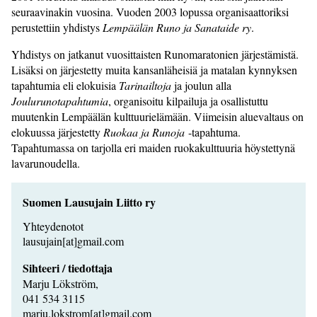
seuraavinakin vuosina. Vuoden 2003 lopussa organisaattoriksi
perustettiin yhdistys
Lempäälän Runo ja Sanataide ry
.
Yhdistys on jatkanut vuosittaisten Runomaratonien järjestämistä.
Lisäksi on järjestetty muita kansanläheisiä ja matalan kynnyksen
tapahtumia eli elokuisia
Tarinailtoja
ja joulun alla
Joulurunotapahtumia
, organisoitu kilpailuja ja osallistuttu
muutenkin Lempäälän kulttuurielämään. Viimeisin aluevaltaus on
elokuussa järjestetty
Ruokaa ja Runoja
-tapahtuma.
Tapahtumassa on tarjolla eri maiden ruokakulttuuria höystettynä
lavarunoudella.
Suomen Lausujain Liitto ry
Yhteydenotot
lausujain[at]gmail.com
Sihteeri / tiedottaja
Marju Lökström,
041 534 3115
marju.lokstrom[at]gmail.com