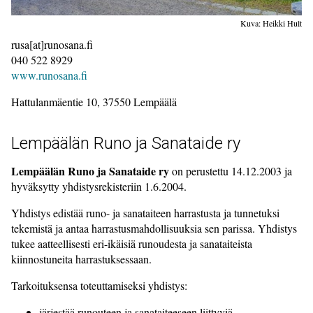
Kuva: Heikki Hult
rusa[at]runosana.fi
040 522 8929
www.runosana.fi
Hattulanmäentie 10, 37550 Lempäälä
Lempäälän Runo ja Sanataide ry
Lempäälän Runo ja Sanataide ry
on perustettu 14.12.2003 ja
hyväksytty yhdistysrekisteriin 1.6.2004.
Yhdistys edistää runo- ja sanataiteen harrastusta ja tunnetuksi
tekemistä ja antaa harrastusmahdollisuuksia sen parissa. Yhdistys
tukee aatteellisesti eri-ikäisiä runoudesta ja sanataiteista
kiinnostuneita harrastuksessaan.
Tarkoituksensa toteuttamiseksi yhdistys:
järjestää runouteen ja sanataiteeseen liittyviä