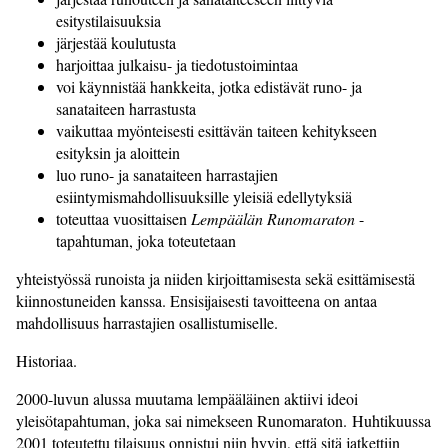
esitystilaisuuksia
järjestää koulutusta
harjoittaa julkaisu- ja tiedotustoimintaa
voi käynnistää hankkeita, jotka edistävät runo- ja
sanataiteen harrastusta
vaikuttaa myönteisesti esittävän taiteen kehitykseen
esityksin ja aloittein
luo runo- ja sanataiteen harrastajien
esiintymismahdollisuuksille yleisiä edellytyksiä
toteuttaa vuosittaisen
Lempäälän Runomaraton
-
tapahtuman, joka toteutetaan
yhteistyössä runoista ja niiden kirjoittamisesta sekä esittämisestä
kiinnostuneiden kanssa. Ensisijaisesti tavoitteena on antaa
mahdollisuus harrastajien osallistumiselle.
Historiaa.
2000-luvun alussa muutama lempääläinen aktiivi ideoi
yleisötapahtuman, joka sai nimekseen Runomaraton. Huhtikuussa
2001 toteutettu tilaisuus onnistui niin hyvin, että sitä jatkettiin