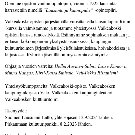
Olemme opiston vanhin opintopiiri, vuonna 1925 lausuntaa
harrastettiin nimellä
”Lausunta
ja kaunopuhe”
-opintopiiri.
Valkeakoski-opiston järjestämällä vuosittaisella lausuntapiiri Riimi
-kurssilla valmistamme ja tuotamme yhteistyössä Valkeakoski-
opiston kanssa runoesityksiä. Esiinnymme sopimuksen mukaan ja
erilaisin kokoonpanoin yksityistilaisuuksissa, kaupungin
kulttuuritoimen järjestämissä yleisötilaisuuksissa, hoivakodeissa ja
kirjastossa. Ryhmän jäsenillä on myös omia esiintymisiä.
Ohjaajia vuosien varrelta:
Hellin Auvinen-Salmi, Lasse Kanerva,
Minna Kangas, Kirsi-Kaisa Sinisalo, Veli-Pekka
Ristaniemi.
Yhteistyökumppaneita: Valkeakoski-opisto, Valkeakosken
kaupunginkirjasto Valo, Valkeakosken kaupunginteatteri,
Valkeakosken kulttuuritoimi.
Jäsenyydet:
Suomen Lausujain Liitto, yhteisöjäsen 12.9.2024 lähtien.
Pirkanmaan kulttuuripankki, 8.2.2023 lähtien.