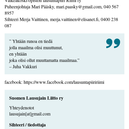
Valkeakoski-opiston lausuntapiiri Riimi ry
Puheenjohtaja Mari Pääsky, mari.paasky@gmail.com, 040 567
8957
Sihteeri Merja Vaittinen, merja.vaittinen@elisanet.fi, 0400 238
087
” Yhtään runoa en tiedä
jolla maailma olisi muuttunut,
en yhtään
joka olisi ollut muuttamatta maailmaa.”
– Juha Vakkuri
facebook: https://www.facebook.com/lausuntapiiririimi
Suomen Lausujain Liitto ry
Yhteydenotot
lausujain[at]gmail.com
Sihteeri / tiedottaja