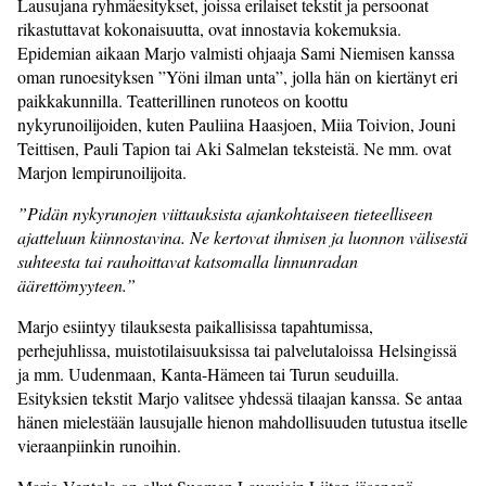
Lausujana ryhmäesitykset, joissa erilaiset tekstit ja persoonat
rikastuttavat kokonaisuutta, ovat innostavia kokemuksia.
Epidemian aikaan Marjo valmisti ohjaaja Sami Niemisen kanssa
oman runoesityksen ”Yöni ilman unta”, jolla hän on kiertänyt eri
paikkakunnilla. Teatterillinen runoteos on koottu
nykyrunoilijoiden, kuten Pauliina Haasjoen, Miia Toivion, Jouni
Teittisen, Pauli Tapion tai Aki Salmelan teksteistä. Ne mm. ovat
Marjon lempirunoilijoita.
”Pidän nykyrunojen viittauksista ajankohtaiseen tieteelliseen
ajatteluun kiinnostavina. Ne kertovat ihmisen ja luonnon välisestä
suhteesta tai rauhoittavat katsomalla linnunradan
äärettömyyteen.”
Marjo esiintyy tilauksesta paikallisissa tapahtumissa,
perhejuhlissa, muistotilaisuuksissa tai palvelutaloissa Helsingissä
ja mm. Uudenmaan, Kanta-Hämeen tai Turun seuduilla.
Esityksien tekstit Marjo valitsee yhdessä tilaajan kanssa. Se antaa
hänen mielestään lausujalle hienon mahdollisuuden tutustua itselle
vieraanpiinkin runoihin.