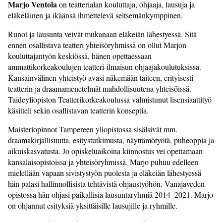
Marjo Ventola
on teatterialan kouluttaja, ohjaaja, lausuja ja
eläkeläinen ja ikäänsä ihmettelevä seitsemänkymppinen.
Runot ja lausunta veivät mukanaan eläkeiän lähestyessä. Sitä
ennen osallistava teatteri yhteisöryhmissä on ollut Marjon
kouluttajantyön keskiössä, hänen opettaessaan
ammattikorkeakoulujen teatteri-ilmaisun ohjaajakoulutuksissa.
Kansainvälinen yhteistyö avasi näkemään taiteen, erityisesti
teatterin ja draamamenetelmät mahdollisuutena yhteisöissä.
Taideyliopiston Teatterikorkeakoulussa valmistunut lisensiaattityö
käsitteli sekin osallistavan teatterin konseptia.
Maisteriopinnot Tampereen yliopistossa sisälsivät mm.
draamakirjallisuutta, esitystutkimusta, näyttämötyötä, puheoppia ja
aikuiskasvatusta. Jo opiskeluaikoina kiinnostus vei opettamaan
kansalaisopistoissa ja yhteisöryhmissä. Marjo puhuu edelleen
mielellään vapaan sivistystyön puolesta ja eläkeiän lähestyessä
hän palasi hallinnollisista tehtävistä ohjaustyöhön. Vanajaveden
opistossa hän ohjasi paikallisia lausuntaryhmiä 2014–2021. Marjo
on ohjannut esityksiä yksittäisille lausujille ja ryhmille.