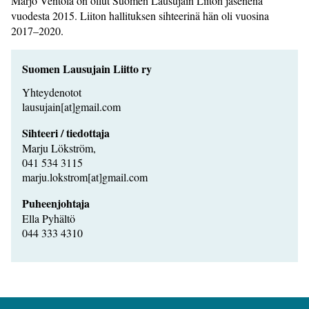
Marjo Ventola on ollut Suomen Lausujain Liiton jäsenenä
vuodesta 2015. Liiton hallituksen sihteerinä hän oli vuosina
2017–2020.
Suomen Lausujain Liitto ry
Yhteydenotot
lausujain[at]gmail.com
Sihteeri / tiedottaja
Marju Lökström,
041 534 3115
marju.lokstrom[at]gmail.com
Puheenjohtaja
Ella Pyhältö
044 333 4310