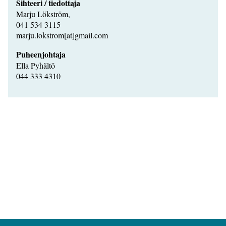
Sihteeri / tiedottaja
Marju Lökström,
041 534 3115
marju.lokstrom[at]gmail.com
Puheenjohtaja
Ella Pyhältö
044 333 4310