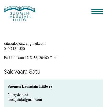
Siirry
sisältöön
satu.salovaara[at]gmail.com
040 718 1520
Perkkiönkatu 12 D 38, 20460 Turku
Salovaara Satu
Suomen Lausujain Liitto ry
Yhteydenotot
lausujain[at]gmail.com